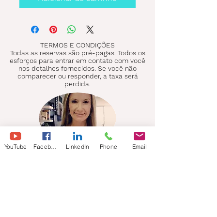
TERMOS E CONDIÇÕES
Todas as reservas são pré-pagas. Todos os
esforços para entrar em contato com você
nos detalhes fornecidos. Se você não
comparecer ou responder, a taxa será
perdida.
YouTube
Facebook
LinkedIn
Phone
Email
ELLIE BROWN
Terapia para facilitar mudanças
permanentes e orientação
espiritual na direção certa da
vida, evitando as armadilhas.