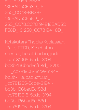
5CDE-3194-BB3B-
136BAD5CF58D_ $
250_CC78-BB3B-
136BAD5CF58D_ $
250_CC78.CC78194816BAD5C
F58D_ $ 250_CC781941 8D_
Ketakutan/Phobia/Kebiasaan,
Pain, PTSD, Kesehatan
mental, berat badan, judi
_cc7 81905-5cde-3194-
bb3b-136bad5cf58d_ $200
_cc781905-5cde-3194-
bb3b- 136bad5cf58d_
_cc781905-5cde-3194 -
bb3b-136bad5cf58d_
_cc78190 5-5cde-3194-
bb3b-136bad5cf58d_
_cc781905 -5cde-3194-