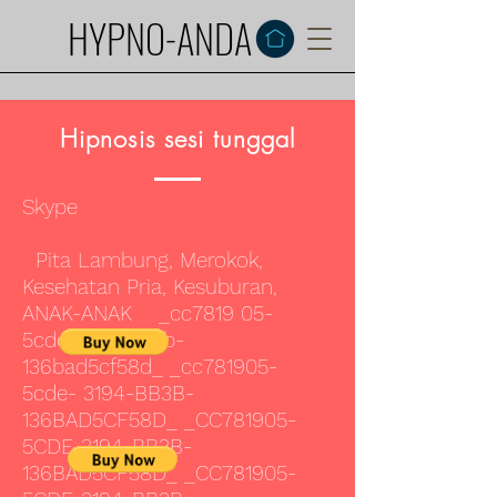
HYPNO-ANDA
Hipnosis sesi tunggal
Skype
Pita Lambung, Merokok,
Kesehatan Pria, Kesuburan,
ANAK-ANAK _cc7819 05-
5cde-3194-bb3b-
136bad5cf58d_ _cc781905-
5cde- 3194-BB3B-
136BAD5CF58D_ _CC781905-
5CDE-3194-BB3B-
136BAD5CF58D_ _CC781905-