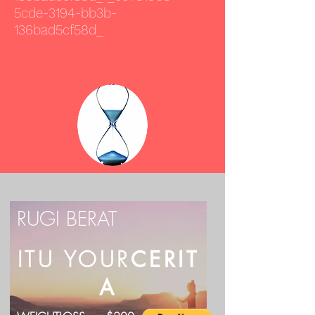
5cde-3194-bb3b-
136bad5cf58d_
RUGI BERAT
ITU YOUR
CERIT
A