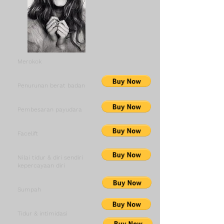
Merokok
Penurunan berat badan
Pembesaran payudara
Facelift
Nilai tidur & diri sendiri
kepercayaan diri
Sumpah
Tidur & intimidasi