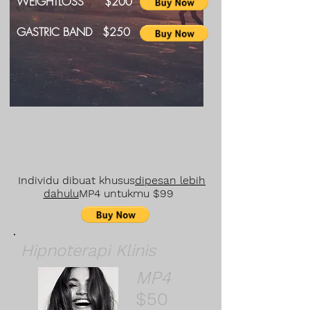
WEIGHTLOSS $200
GASTRIC BAND $250
Individu dibuat khusus
dipesan lebih
dahulu
MP4 untukmu $99
Hipnoterapi Klinis
MP4
$50