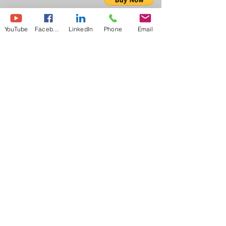
Berjudi
YouTube
Facebook
LinkedIn
Phone
Email
Intoleransi makanan
Kepercayaan diri
OCD
Harapan & optimisme
Menggigit kuku-kuku
Bicaralah dengan Jelas Berhenti
mengumpat
& amarah
Penyembuhan Negatif
Menyembuhkan Trauma Masa Lalu