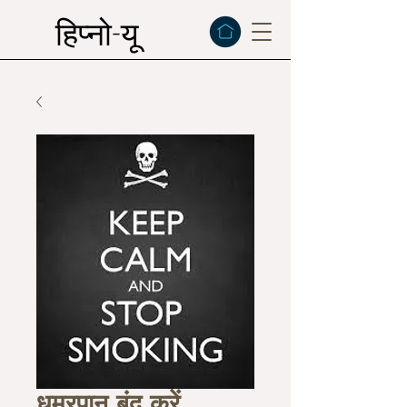
हिप्नो-यू
धूम्रपान बंद करें