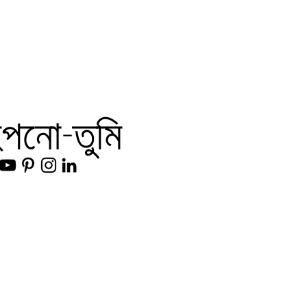
িপনো-তুমি