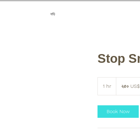
বাড়ি
Stop S
২৫০
মার্কিন
1 hr
1
২৫০ US$
ডলার
h
Book Now