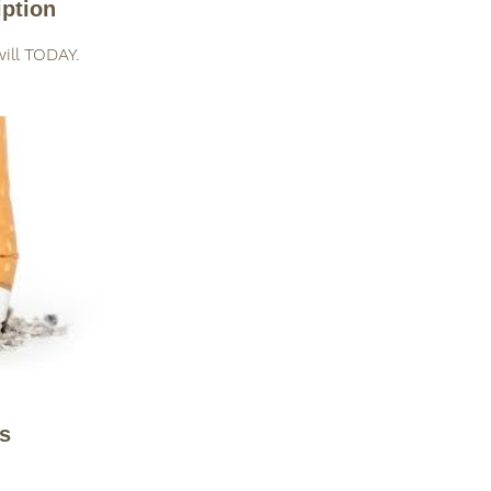
iption
ill TODAY.
ls