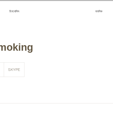
হিপনোসিস
মানসিক
moking
SKYPE